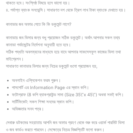
থাকতে হবে। সংশ্লিষ্ঠ বিষয়ে হলে ভালো হয়।
৪. পর্যাপ্ত ব্যাংক সলভেন্সি। সাধারণত দশ থেকে ত্রিশ লাখ টাকা ব্যাংকে দেখাতে হয়।
কানাডার জব অফার পেতে কি কি ডকুমেন্ট লাগে?
কানাডায় জব ভিসার জন্য শুধু প্রয়োজন সঠিক ডকুমেন্ট। অর্থাৎ আপনার সকল তথ্য
কানাডা গর্ভামেন্টের নির্দেশনা অনুযায়ী হতে হবে।
সঠিক পদ্ধতি অবলম্বনের মাধ্যমে হয়ে যাবে আপনার সাকসেসফুল কাজের ভিসা তথা
মাইগ্রেশন।
সাধারণত কানাডার ভিসার জন্য নিচের ডকুমেন্ট গুলো প্রয়োজন হয়,
অনলাইন এপ্লিকেশন ফরম পুরুন।
পাসপোর্ট এর Information Page এর স্কান কপি।
ফটোগ্রাফ (8 কপি ব্যাকগ্রাউন্ড সাদা (Size 35\”x 45\”) অথবা সফট্ কপি।
সার্টিফিকেট: সকল শিক্ষা সনদের স্কান কপি।
অভিজ্ঞতার সনদ পত্র।
সেবারু ডটকমের সহয়াতায় আপনি জব অফার গ্রহণ থেকে শুরু করে ওয়ার্ক পারমিট ভিসা
ও জব কার্ডও করতে পারবেন। সেক্ষেত্রে নিচের বিজ্ঞপ্তিটি ফলো করুন।