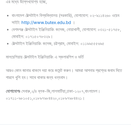
এর মধ্যে উল্লেখযোগ্য হচ্ছে,
বাংলাদেশ টেক্সটাইল বিশ্ববিদ্যালয় (সরকারি), যোগাযোগ: ০২-৯১১৪২৬০ ওয়েব
সাইট:
http://www.butex.edu.bd
।
বেগমগঞ্জ টেক্সটাইল ইঞ্জিনিয়ারিং কলেজ, নোয়াখালী, যোগাযোগ: ০৩২১-৫১৭৫৮,
মোবাইল: ০১৭১৫০৭৮৩২৯।
টেক্সটাইল ইঞ্জিনিয়ারিং কলেজ, চট্টগ্রাম, মোবাইল: ০১১৯৯৫৫৫৬৯৫
মালয়েশিয়ায় টেক্সটাইল ইঞ্জিনিয়ারিং এ স্কলারশিপ ও ভর্তি
আরও কোন জানার থাকলে দয়া করে কমেন্ট করুন। আমরা আপনার প্রশ্নের জবাব দিতে
পারলে খুশি হব। সাথে থাকার জন্য ধন্যবাদ।
যোগাযোগঃ
সেবারু,২/৪ ব্লক-জি,লালমাটিয়া,ঢাকা-১২০৭,বাংলাদেশ।
০১৭১১-৯৮১০৫১,০১৮৯৭৯৮৪৪২০,০১৮৯৭৯৮৪৪২১।