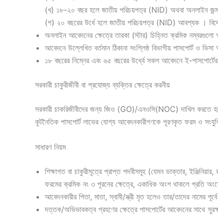
(খ) ১৮-২০ বছর হলে জাতীয় ‍পরিচয়পত্র (NID) অথবা অনলাইন জ
(গ) ২০ বছরের উর্ধে হলে জাতীয় ‍পরিচয়পত্র (NID) আবশ্যক । বিদ
অনলাইন আবেদনের ক্ষেত্রে তারকা (স্টার) চিহ্নিত ক্রমিক নম্বরগুল
আবেদনে উল্লেখিত বর্তমান ঠিকানা সংশ্লিষ্ঠ বিভাগীয় পাসপোর্ট ও ভ
১৮ বছরের নিম্নের এবং ৬৫ বছরের ‍উর্ধ্বে সকল আবেদনে ই-পাসপোর্টে
সরকারী চাকুরীজীবী বা প্রযোজ্য ব্যক্তির ক্ষেত্রে করনীয়
সরকারী চাকরিজীবীদের জন্য জিও (GO)/এনওসি(NOC) দাখিল করতে 
কূটনৈতিক পাসপোর্ট লাভের যোগ্য আবেদনকারীগণকে পূরণকৃত ফরম ও সংযুক্তি
সাধারণ নিয়ম
শিক্ষাগত বা চাকুরীসূত্রে প্রাপ্ত পদবীসমূহ (যেমন ডাক্তার, ইঞ্জিনিয়
ফরমের ক্রমিক নং ৩ পূরনের ক্ষেত্রে, একাধিক অংশ থাকলে প্রতি অংশ
আবেদনকারীর পিতা, মাতা, স্বামী/স্ত্রী মৃত হলেও তার/তাদের নামের পূর্
দত্তক/অভিভাবকত্ব গ্রহণের ক্ষেত্রে পাসপোর্টের আবেদনের সাথে সুরক্ষ