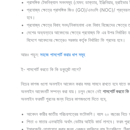
প্রাসঙ্গিক টেকনিক্যাল সনদসমূহ (যেমন: ডাক্তার, ইঞ্জিনিয়ার, ড্র
প্রযোজ্য ক্ষেত্রে প্রাসঙ্গিক জিও (GO)/এনওসি (NOC)/ প্রত্
হবে।
প্রযোজ্য ক্ষেত্রে বিবাহ সনদ/নিকাহনামা এবং বিবাহ বিচ্ছেদের ক্ষেত্র
দেশের অভ্যন্তরে আবেদনের ক্ষেত্রে প্রযোজ্য ফি এর উপর নির্ধারিত হ
বিদেশে আবেদনের ক্ষেত্রেও সরকার কর্তৃক নির্ধারিত ফি প্রদেয় হবে।
আরও পড়ুন:
সহজে পাসপোর্ট করার ধাপ সমূহ
ই- পাসপোর্ট করতে কি কি ডকুমেন্ট লাগে?
নিচের কাগজ গুলো অনলাইন আবেদন করার সময় সামনে রাখতে হবে যাতে করে
অনলাইন আবেদনটি সম্পন্ন করা যায়। চলুন জেনে নেই
পাসপোর্ট করতে কি
অনলাইন ফরমটি পুরনের জন্য নিচের কাগজগুলো দিতে হবে,
আবেদন কারীর জাতীয় পরিচয়পত্রের ফটোকপি। বয়স ২০ বছরের নিচে হ
পিতা ও মাতার এনআইডি অর্থাৎ ভোটার আইডি কার্ড লাগবে। ফরম পুরন
ইমারজেন্সি যোগাযোগ করার জন্য একজন ব্যক্তির নাম ইংরেজিতে, ঠিক