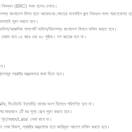
ন্ম নিবন্ধন (BRC) সনদ হলেও চলবে।
েশস্থ বাংলাদেশ মিশন হতে আবেদনের ক্ষেত্রে অনলাইন জন্ম নিবন্ধন সনদ গ্রহণযোগ্য হ
ো অবশ্যই পূরণ করতে হবে।
িসা অফিস/আঞ্চলিক পাসপোর্ট অফিস/বিদেশস্থ বাংলাদেশ মিশনে দাখিল করতে হবে।
র মেয়াদ হবে ০৫ বছর এবং ৪৮ পৃষ্ঠার। দশ বছরের হবে না।
হবে।
সমূহ পররাষ্ট্র মন্ত্রনালয়ে জমা দিতে হবে।
ার, ডক্টর, পিএইচডি ইত্যাদি) নামের অংশ হিসেবে পরিগণিত হবে না।
ের মাঝখানে ১টি ঘর শূন্য রেখে পূরণ করতে হবে।
বে ‘মৃত/মরহুম/Late’ লেখা যাবে না।
া সেবা বিভাগ, স্বরাষ্ট্র মন্ত্রণালয় হতে জারিকৃত আদেশ দাখিল করতে হবে।