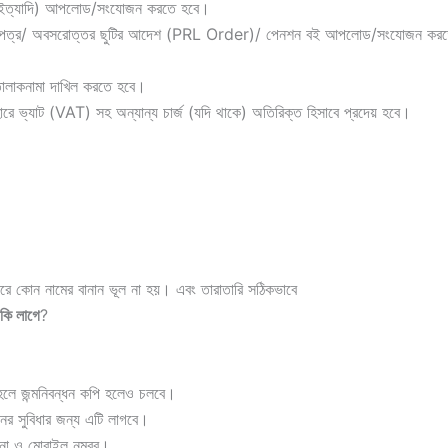
াইভার ইত্যাদি) আপলোড/সংযোজন করতে হবে।
যয়নপত্র/ অবসরোত্তর ছুটির আদেশ (PRL Order)/ পেনশন বই আপলোড/সংযোজন করতে 
ে তালাকনামা দাখিল করতে হবে।
ারে ভ্যাট (VAT) সহ অন্যান্য চার্জ (যদি থাকে) অতিরিক্ত হিসাবে প্রদেয় হবে।
 কোন নামের বানান ভূল না হয়। এবং তারাতারি সঠিকভাবে
 কি লাগে
?
লে জন্মনিবন্ধন কপি হলেও চলবে।
ের সুবিধার জন্য এটি লাগবে।
ানা ও মোবাইল নম্বর।