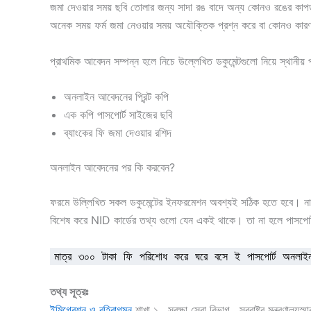
জমা দেওয়ার সময় ছবি তোলার জন্য সাদা রঙ বাদে অন্য কোনও রঙের কা
অনেক সময় ফর্ম জমা নেওয়ার সময় অযৌক্তিক প্রশ্ন করে বা কোনও কারণ ছ
প্রাথমিক আবেদন সম্পন্ন হলে নিচে উল্লেখিত ডকুমেন্টগুলো নিয়ে স্থানী
অনলাইন আবেদনের প্রিন্ট কপি
এক কপি পাসপোর্ট সাইজের ছবি
ব্যাংকের ফি জমা দেওয়ার রশিদ
অনলাইন আবেদনের পর কি করবেন?
ফরমে উল্লিখিত সকল ডকুমেন্টের ইনফরমেশন অবশ্যই সঠিক হতে হবে। নামের 
বিশেষ করে NID কার্ডের তথ্য গুলো যেন একই থাকে। তা না হলে পাসপোর
মাত্র ৩০০ টাকা ফি পরিশোধ করে ঘরে বসে ই পাসপোর্ট অনলাই
তথ্য সূত্রঃ
ইমিগ্রেশন ও বহিরাগমন
শাখা ১ , সুরক্ষা সেবা বিভাগ , স্বরাষ্ট্র মন্ত্র