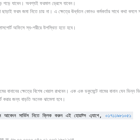
পড় পড়ে যাবেন। অবশ্যই ফরমাল ড্রেসে যাবেন।
াড়াই ফরম জমা নিতে চায় না। এ ক্ষেত্রে ঊর্ধ্বতন কোনও কর্মকর্তার সাথে কথা বললে 
য় পাসপোর্ট অফিসে স্ব-শরীরে উপস্থিত হতে হবে।
বানানের ক্ষেত্রে বিশেষ খেয়াল রাখবেন। এক এক ডকুমেন্টে নামের বানান যেন ভিন্ন ভ
্ট করার জন্য বাড়তি অনেক ঝামেলা হবে।
ন আবেদন সার্ভিস নিতে ক্লিক করুন এই হোয়াট্স এ্যাপে,
০১৭১১৯৮১০৫১
ণালয়স্মারক নং ৫৮.০০.০০০০.০৪০.০১.০০৩.১৬-১২৩৪