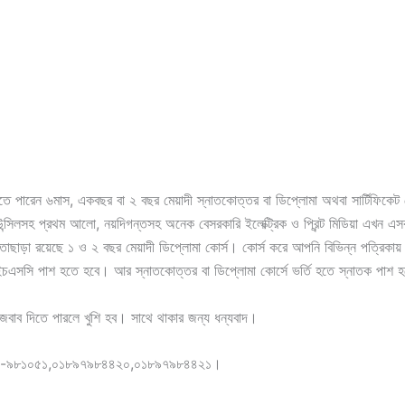
ে পারেন ৬মাস, একবছর বা ২ বছর মেয়াদী স্নাতকোত্তর বা ডিপ্লোমা অথবা সার্টিফিকেট ক
উন্সিলসহ প্রথম আলো, নয়দিগন্তসহ অনেক বেসরকারি ইলেক্ট্রিক ও প্রিন্ট মিডিয়া এখন এ
ে। তাছাড়া রয়েছে ১ ও ২ বছর মেয়াদী ডিপ্লোমা কোর্স। কোর্স করে আপনি বিভিন্ন পত্রিক
ে এইচএসসি পাশ হতে হবে। আর স্নাতকোত্তর বা ডিপ্লোমা কোর্সে ভর্তি হতে স্নাতক পাশ
বাব দিতে পারলে খুশি হব। সাথে থাকার জন্য ধন্যবাদ।
০১৭১১-৯৮১০৫১,০১৮৯৭৯৮৪৪২০,০১৮৯৭৯৮৪৪২১।