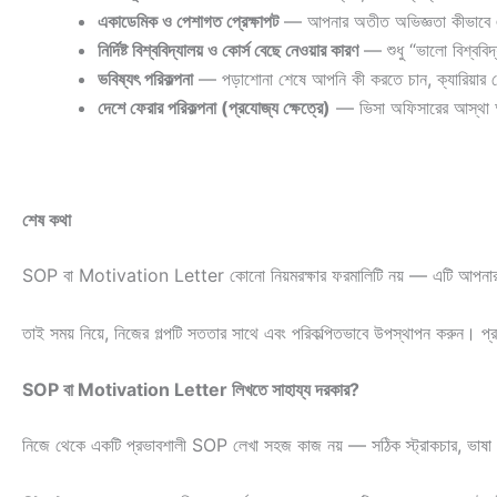
একাডেমিক ও পেশাগত প্রেক্ষাপট
— আপনার অতীত অভিজ্ঞতা কীভাবে এই 
নির্দিষ্ট বিশ্ববিদ্যালয় ও কোর্স বেছে নেওয়ার কারণ
— শুধু “ভালো বিশ্ববি
ভবিষ্যৎ পরিকল্পনা
— পড়াশোনা শেষে আপনি কী করতে চান, ক্যারিয়ার 
দেশে ফেরার পরিকল্পনা (প্রযোজ্য ক্ষেত্রে)
— ভিসা অফিসারের আস্থা অর্জ
শেষ কথা
SOP বা Motivation Letter কোনো নিয়মরক্ষার ফরমালিটি নয় — এটি আপনার পুরো অ্য
তাই সময় নিয়ে, নিজের গল্পটি সততার সাথে এবং পরিকল্পিতভাবে উপস্থাপন করুন। 
SOP বা Motivation Letter লিখতে সাহায্য দরকার?
নিজে থেকে একটি প্রভাবশালী SOP লেখা সহজ কাজ নয় — সঠিক স্ট্রাকচার, ভাষা এ