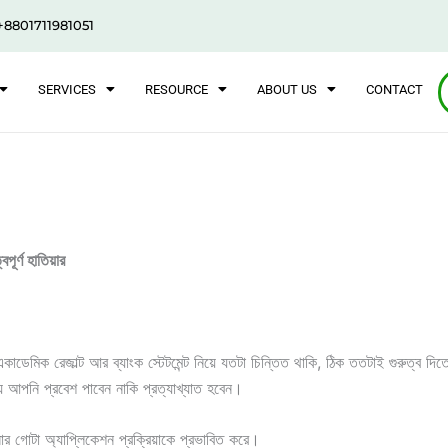
+8801711981051
SERVICES
RESOURCE
ABOUT US
CONTACT
ূর্ণ হাতিয়ার
ডেমিক রেজাল্ট আর ব্যাংক স্টেটমেন্ট নিয়ে যতটা চিন্তিত থাকি, ঠিক ততটাই গুরুত্ব 
় আপনি প্রবেশ পাবেন নাকি প্রত্যাখ্যাত হবেন।
র গোটা অ্যাপ্লিকেশন প্রক্রিয়াকে প্রভাবিত করে।