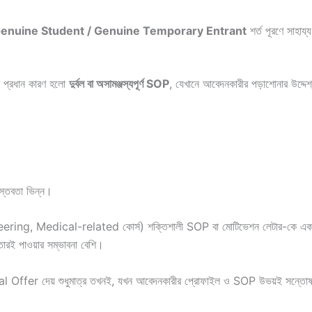
enuine Student / Genuine Temporary Entrant
শর্ত পূরণে সাহায্
তম প্রধান কারণ হলো
দুর্বল বা অসামঞ্জস্যপূর্ণ SOP
, যেখানে আবেদনকারীর পড়াশোনার উদ্দেশ্
াস্তবতা ভিন্ন।
ngineering, Medical-related কোর্স) শক্তিশালী SOP বা মোটিভেশন লেটার-কে এ
 তারই পাওয়ার সম্ভাবনা বেশি।
l Offer দেয় শুধুমাত্র তখনই, যখন আবেদনকারীর প্রোফাইল ও SOP উভয়ই সন্তো