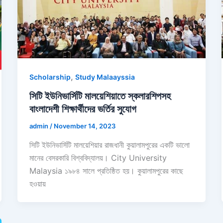
,
Scholarship
Study Malaayssia
সিটি ইউনিভার্সিটি মালয়েশিয়াতে স্কলারশিপসহ
বাংলাদেশী শিক্ষার্থীদের ভর্তির সুযোগ
admin
/
November 14, 2023
সিটি ইউনিভার্সিটি মালয়েশিয়ার রাজধানী কুয়ালামপুরের একটি ভালো
মানের বেসরকারি বিশ্ববিদ্যালয়। City University
Malaysia ১৯৮৪ সালে প্রতিষ্ঠিত হয়। কুয়ালামপুরের কাছে
হওয়ায়