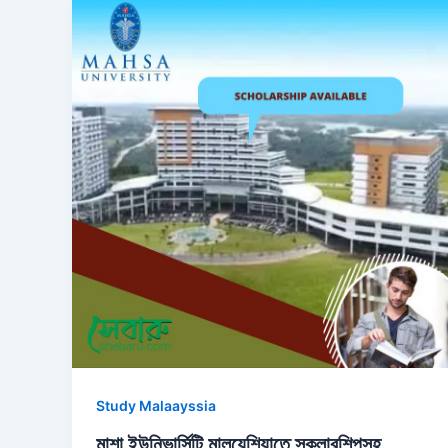
Study Malaayssia
মাশা ইউনিভার্সিটি মালয়েশিয়াতে স্কলারশিপসহ